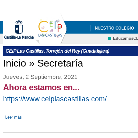
Pa
co
pri
NUESTRO COLEGIO
EducamosC
CRFP
CEIP Las Castillas, Torrejón del Rey (Guadalajara)
Se encuentra usted aquí
Inicio
»
Secretaría
Jueves, 2 Septiembre, 2021
Ahora estamos en...
https://www.ceiplascastillas.com/
Leer más
sobre Ahora estamos en...