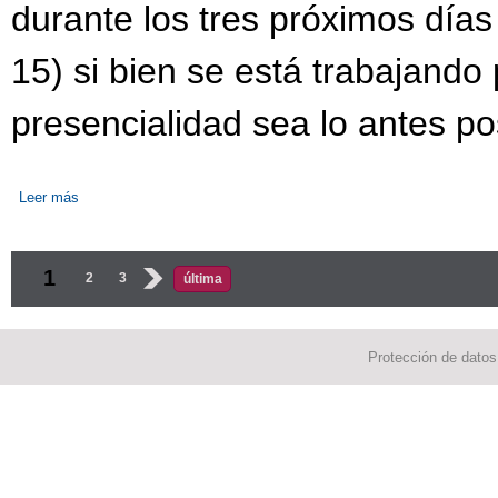
durante los tres próximos días
15) si bien se está trabajando 
presencialidad sea lo antes po
Leer más
sobre REANUDACIÓN DE LAS CLASES FORMATO NO PRESEN
Páginas
1
2
3
›
última
Protección de datos