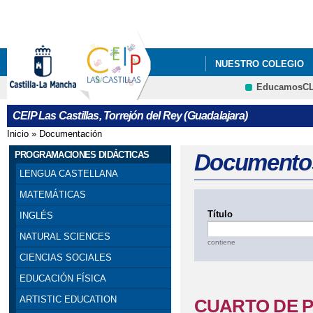
Pa
co
pri
NUESTRO COLEGIO
EducamosC
CRFP
CEIP Las Castillas, Torrejón del Rey (Guadalajara)
Inicio
»
Documentación
Se encuentra usted aquí
PROGRAMACIONES DIDÁCTICAS
Documento
LENGUA CASTELLANA
MATEMÁTICAS
Título
INGLÉS
NATURAL SCIENCES
contiene
CIENCIAS SOCIALES
EDUCACIÓN FÍSICA
ARTISTIC EDUCATION
CUARTO DE P