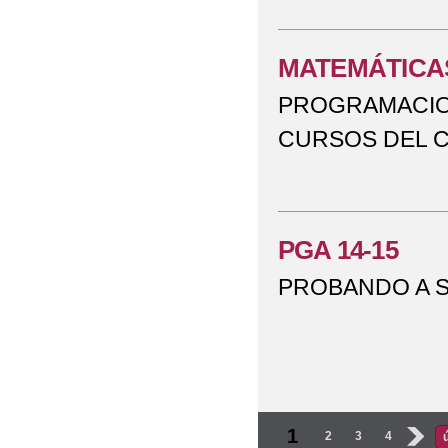
MATEMÁTICA
PROGRAMACIO
CURSOS DEL 
PGA 14-15
PROBANDO A S
Páginas
1
2
3
4
›